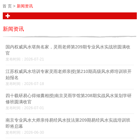
首 页
>
新闻资讯
新闻资讯
国内权威风水堪舆名家，灵雨老师第209期专业风水实战班圆满收
官
发布时间：2026-07-21
江苏权威风水培训专家灵雨老师亲授|第210期高级风水师培训班开
始报名
发布时间：2026-07-18
四十载研易心得倾囊相授|南京灵雨学馆第208期实战风水策划学研
修班圆满收官
发布时间：2026-07-01
南京专业风水大师亲传易经风水技法第209期易经风水实战培训班
即将启幕
发布时间：2026-06-30