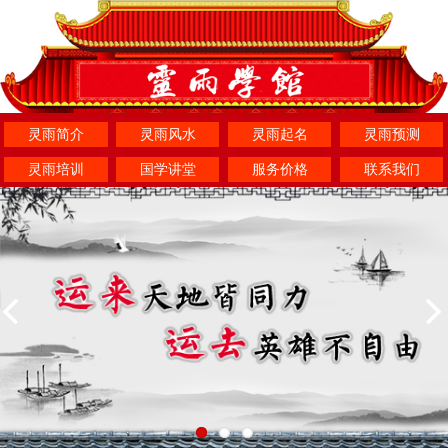
灵雨简介
灵雨风水
灵雨起名
灵雨预测
灵雨培训
国学讲堂
服务价格
联系我们